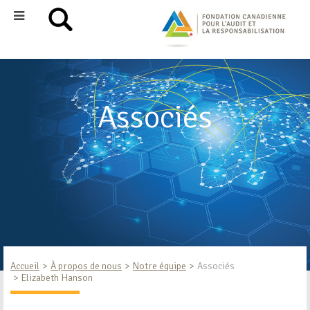
Associés
Accueil
À propos de nous
Notre équipe
Associés
Elizabeth Hanson