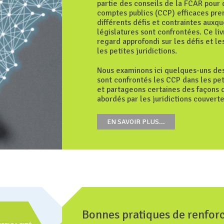
partie des conseils de la FCAR pour
comptes publics (CCP) efficaces pre
différents défis et contraintes auxqu
législatures sont confrontées. Ce liv
regard approfondi sur les défis et le
les petites juridictions.
Nous examinons ici quelques-uns des
sont confrontés les CCP dans les peti
et partageons certaines des façons d
abordés par les juridictions couverte
EN SAVOIR PLUS...
Bonnes pratiques de renfor