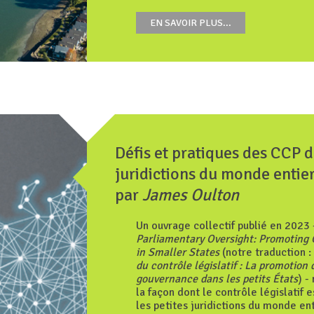
EN SAVOIR PLUS...
Défis et pratiques des CCP d
juridictions du monde entie
par
James Oulton
Un ouvrage collectif publié en 2023
Parliamentary Oversight: Promoting
in Smaller States
(notre traduction :
du contrôle législatif : La promotion
gouvernance dans les petits États
) -
la façon dont le contrôle législatif 
les petites juridictions du monde en