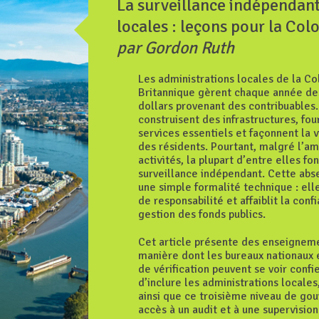
La surveillance indépendant
locales : leçons pour la Co
par Gordon Ruth
Les administrations locales de la C
Britannique gèrent chaque année des
dollars provenant des contribuables.
construisent des infrastructures, fou
services essentiels et façonnent la 
des résidents. Pourtant, malgré l’am
activités, la plupart d’entre elles fo
surveillance indépendant. Cette abs
une simple formalité technique : elle
de responsabilité et affaiblit la conf
gestion des fonds publics.
Cet article présente des enseigneme
manière dont les bureaux nationaux e
de vérification peuvent se voir confi
d’inclure les administrations locales
ainsi que ce troisième niveau de go
accès à un audit et à une supervisio