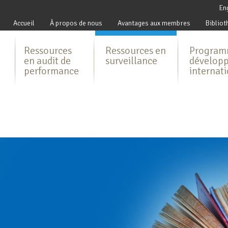
En
Accueil
À propos de nous
Avantages aux membres
Bibliot
Ressources
Ressources en
Program
en audit de
surveillance
dévelop
performance
internat