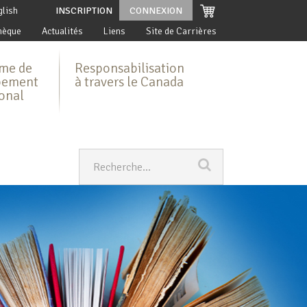
glish
INSCRIPTION
CONNEXION
hèque
Actualités
Liens
Site de Carrières
me de
Responsabilisation
pement
à travers le Canada
ional