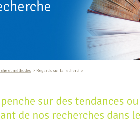
recherche
rche et méthodes
Regards sur la recherche
 penche sur des tendances ou
nt de nos recherches dans le