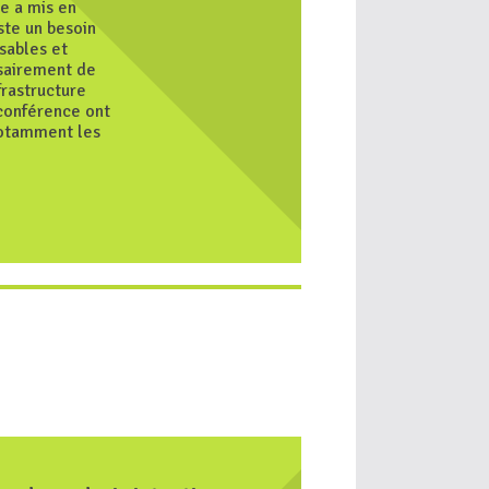
le a mis en
ste un besoin
sables et
sairement de
frastructure
 conférence ont
notamment les