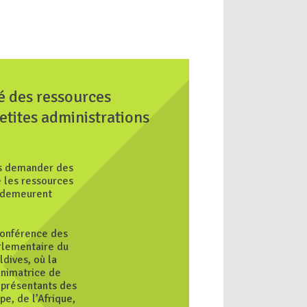
é des ressources
petites administrations
s demander des
 les ressources
s demeurent
Conférence des
arlementaire du
dives, où la
animatrice de
eprésentants des
pe, de l’Afrique,