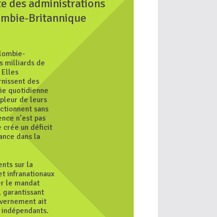
e des administrations
lombie-Britannique
olombie-
 milliards de
 Elles
rnissent des
vie quotidienne
pleur de leurs
nctionnent sans
ence n’est pas
 crée un déficit
iance dans la
nts sur la
t infranationaux
er le mandat
, garantissant
uvernement ait
n indépendants.