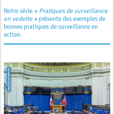
Notre série
« Pratiques de surveillance
en vedette »
présente des exemples de
bonnes pratiques de surveillance en
action.
PRATIQUE EN VEDETTE