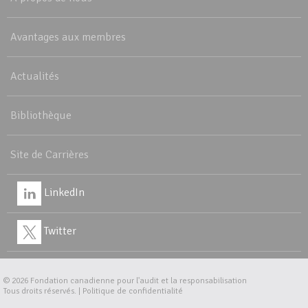
Avantages aux membres
Actualités
Bibliothèque
Site de Carrières
LinkedIn
Twitter
© 2026
Fondation canadienne pour l'audit et la responsabilisation
Tous droits réservés. |
Politique de confidentialité