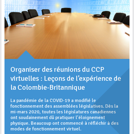
Organiser des réunions du CCP
virtuelles : Leçons de l’expérience de
la Colombie-Britannique
La pandémie de la COVID-19 a modifié le
fonctionnement des assemblées législatives. Dès la
mi-mars 2020, toutes les législatures canadiennes
ont soudainement dû pratiquer l’éloignement
physique. Beaucoup ont commencé à réfléchir à des
modes de fonctionnement virtuel.