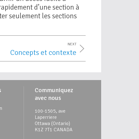
rapidement d’une section à
ter seulement les sections
NEXT
Concepts et contexte
s
Communiquez
avec nous
n
100-1505, ave
Laperriere
Ottawa (Ontario)
K1Z 7T1 CANADA