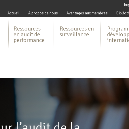
En
Accueil
À propos de nous
Avantages aux membres
Bibliot
Ressources
Ressources en
Program
en audit de
surveillance
dévelop
performance
internat
ur l’audit de la