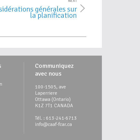
NEXT
idérations générales sur
la planification
s
Communiquez
avec nous
n
100-1505, ave
Laperriere
Ottawa (Ontario)
K1Z 7T1 CANADA
Tél. : 613-241-6713
info@caaf-fcar.ca