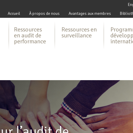
En
Accueil
À propos de nous
Avantages aux membres
Bibliot
Ressources
Ressources en
Program
en audit de
surveillance
dévelop
performance
internat
ur l’audit de