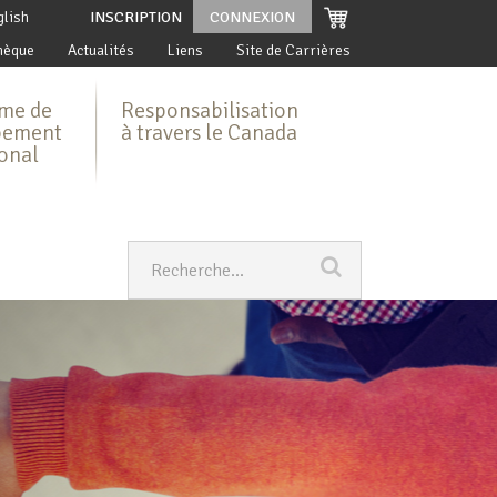
glish
INSCRIPTION
CONNEXION
hèque
Actualités
Liens
Site de Carrières
me de
Responsabilisation
pement
à travers le Canada
ional