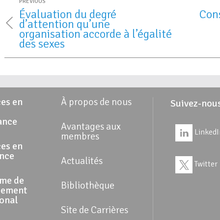
PREVIOUS
Évaluation du degré
Cons
d’attention qu’une
organisation accorde à l’égalité
des sexes
es en
À propos de nous
Suivez-nou
ance
Avantages aux
LinkedI
membres
es en
ance
Actualités
Twitter
me de
Bibliothèque
pement
ional
Site de Carrières