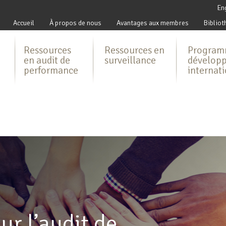
En
Accueil
À propos de nous
Avantages aux membres
Bibliot
Ressources
Ressources en
Program
en audit de
surveillance
dévelop
performance
internat
ur l’audit de