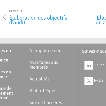
PREVIOUS
Élaboration des objectifs
Éla
d’audit
un a
es en
À propos de nous
Suivez-nou
ance
Avantages aux
LinkedI
membres
es en
ance
Actualités
Twitter
me de
Bibliothèque
pement
ional
Site de Carrières