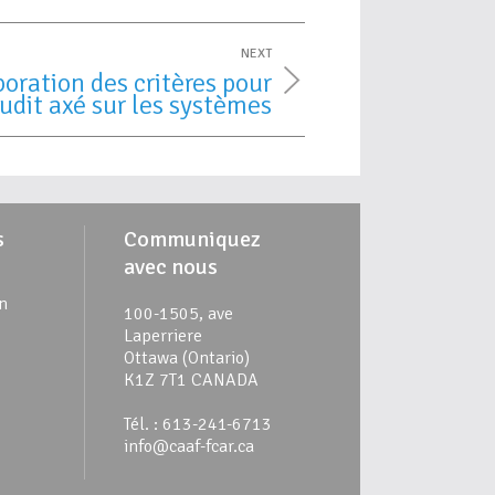
NEXT
boration des critères pour
udit axé sur les systèmes
s
Communiquez
avec nous
n
100-1505, ave
Laperriere
Ottawa (Ontario)
K1Z 7T1 CANADA
Tél. : 613-241-6713
info@caaf-fcar.ca