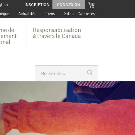
glish
INSCRIPTION
CONNEXION
hèque
Actualités
Liens
Site de Carrières
me de
Responsabilisation
pement
à travers le Canada
ional