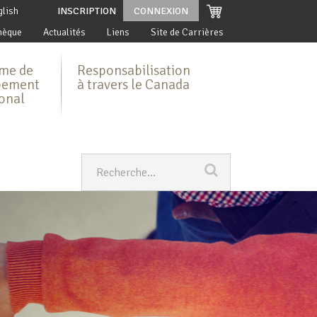
glish
INSCRIPTION
CONNEXION
hèque
Actualités
Liens
Site de Carrières
me de
Responsabilisation
pement
à travers le Canada
ional