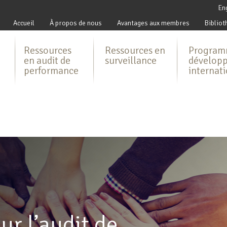
En
Accueil
À propos de nous
Avantages aux membres
Bibliot
Ressources
Ressources en
Program
en audit de
surveillance
dévelop
performance
internat
ur l’audit de